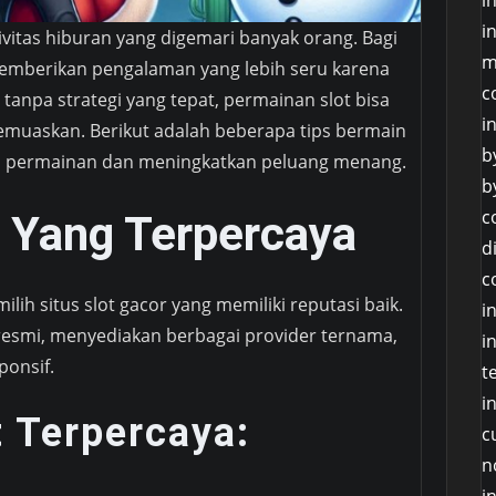
i
ivitas hiburan yang digemari banyak orang. Bagi
m
 memberikan pengalaman yang lebih seru karena
c
tanpa strategi yang tepat, permainan slot bisa
i
emuaskan. Berikut adalah beberapa tips bermain
b
ati permainan dan meningkatkan peluang menang.
b
c
ot Yang Terpercaya
d
c
ih situs slot gacor yang memiliki reputasi baik.
i
si resmi, menyediakan berbagai provider ternama,
i
ponsif.
t
i
ot Terpercaya:
c
n
i