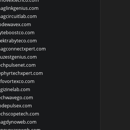
aglinkgenius.com
agcircuitlab.com
odewavex.com
yteboostco.com
lektrabyteco.com
agconnectxpert.com
ruzestgenius.com
echpulsenet.com
ephyrtechxpert.com
nfovortexco.com
igizinelab.com
echwavego.com
odepulsex.com
echscopetech.com
agdynoweb.com
nnovexaroweb.com