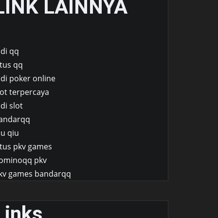
LINK LAINNYA
udi qq
itus qq
udi poker online
lot terpercaya
udi slot
andarqq
iu qiu
itus pkv games
ominoqq pkv
kv games bandarqq
Links