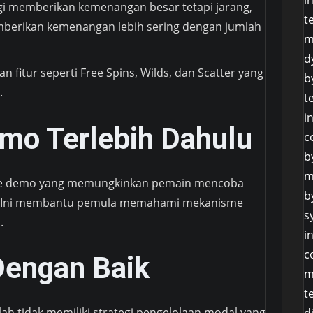
nggi memberikan kemenangan besar tetapi jarang,
t
emberikan kemenangan lebih sering dengan jumlah
m
d
fitur seperti Free Spins, Wilds, dan Scatter yang
b
.
t
i
mo Terlebih Dahulu
c
b
m
ode demo yang memungkinkan pemain mencoba
b
. Ini membantu pemula memahami mekanisme
s
.
i
c
Dengan Baik
m
t
ah tidak memiliki strategi pengelolaan modal yang
d