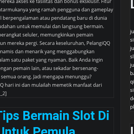
reka akses ke fasilitas dan bonus eksklusif. Fitur
 antarmukanya yang ramah pengguna dan gameplay
nal berpengalaman atau pendatang baru di dunia
udahan untuk memulai dan langsung bermain.
j
n perangkat seluler, memungkinkan pemain
s
un mereka pergi. Secara keseluruhan, PelangiQQ
j
inamis dan menarik yang menggabungkan
s
dalam satu paket yang nyaman. Baik Anda ingin
j
gan pemain lain, atau sekadar bersenang-
b
uk semua orang. Jadi mengapa menunggu?
q
 hari ini dan mulailah memetik manfaat dari
s
_2]
d
p
ips Bermain Slot Di
 Untuk Pemula