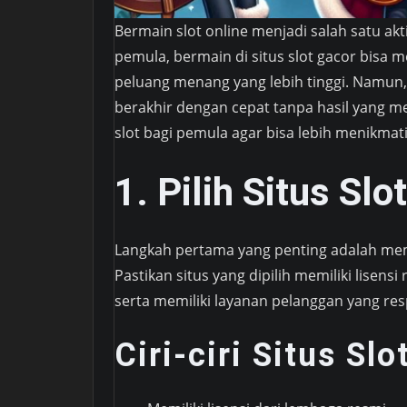
Bermain slot online menjadi salah satu akt
pemula, bermain di situs slot gacor bisa
peluang menang yang lebih tinggi. Namun, 
berakhir dengan cepat tanpa hasil yang m
slot bagi pemula agar bisa lebih menikm
1. Pilih Situs Sl
Langkah pertama yang penting adalah memil
Pastikan situs yang dipilih memiliki lisen
serta memiliki layanan pelanggan yang res
Ciri-ciri Situs Sl