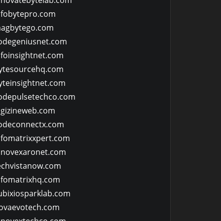
nfobytepro.com
agbytego.com
odegeniusnet.com
nfoinsightnet.com
ytesourcehq.com
yteinsightnet.com
odepulsetechco.com
igizineweb.com
odeconnectx.com
nfomatrixxpert.com
nnovexaronet.com
echvistanow.com
nfomatrixhq.com
ubixiosparklab.com
ovaevotech.com
nnovextechco.com