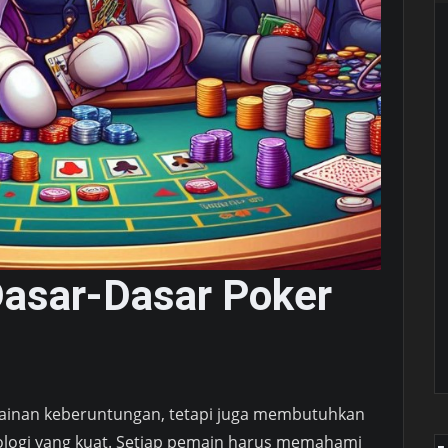
asar-Dasar Poker
ainan keberuntungan, tetapi juga membutuhkan
ikologi yang kuat. Setiap pemain harus memahami