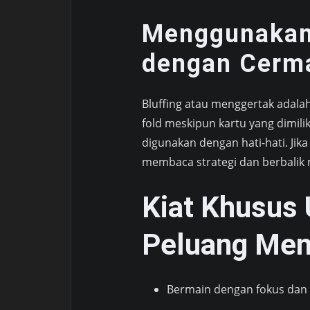
Menggunakan 
dengan Cerm
Bluffing atau menggertak adal
fold meskipun kartu yang dimilik
digunakan dengan hati-hati. Jika
membaca strategi dan berbalik
Kiat Khusus
Peluang Me
Bermain dengan fokus dan 