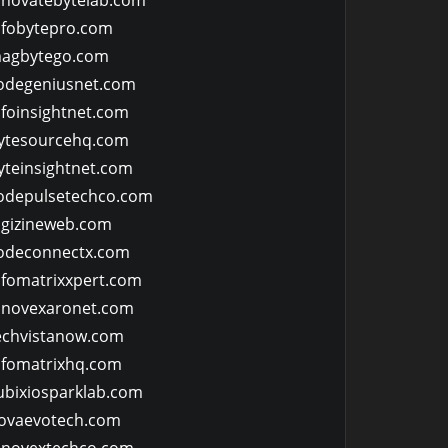
nfobytepro.com
agbytego.com
odegeniusnet.com
nfoinsightnet.com
ytesourcehq.com
yteinsightnet.com
odepulsetechco.com
igizineweb.com
odeconnectx.com
nfomatrixxpert.com
nnovexaronet.com
echvistanow.com
nfomatrixhq.com
ubixiosparklab.com
ovaevotech.com
nnovextechco.com