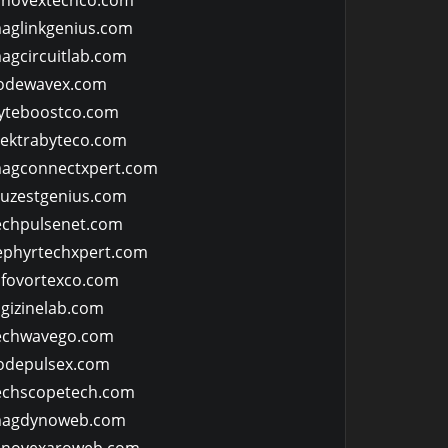
aglinkgenius.com
agcircuitlab.com
odewavex.com
yteboostco.com
lektrabyteco.com
agconnectxpert.com
ruzestgenius.com
echpulsenet.com
ephyrtechxpert.com
nfovortexco.com
igizinelab.com
echwavego.com
odepulsex.com
echscopetech.com
agdynoweb.com
nnovexaroweb.com