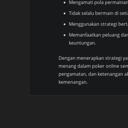
Mengamati pola permainan
Tidak selalu bermain di set
Menggunakan strategi ber
Memanfaatkan peluang dar
keuntungan.
Dengan menerapkan strategi ya
menang dalam poker online sem
pengamatan, dan ketenangan ak
kemenangan.