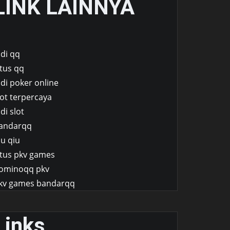
LINK LAINNYA
udi qq
itus qq
udi poker online
lot terpercaya
udi slot
andarqq
iu qiu
itus pkv games
ominoqq pkv
kv games bandarqq
Links