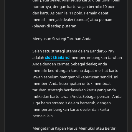
dari pada dealer. Nilai setiap kartu ditentukan oleh
nomornya, dengan kartu wajah bernilai 10 poin
dan kartu As bernilai 11 poin. Pemain dapat
memilih menjadi dealer (bandar) atau pemain
(player) di setiap putaran.
Menyusun Strategi Taruhan Anda
Salah satu strategi utama dalam Bandar66 PKV
adalah
slot thailand
mempertimbangkan taruhan
Anda dengan cermat. Sebagai dealer, Anda
memiliki keuntungan karena dapat melihat kartu
lawan sebelum mengambil keputusan sendiri. Ini
memberi Anda kesempatan untuk membuat
taruhan strategis berdasarkan kartu yang Anda
miliki dan kartu lawan Anda. Sebagai pemain, Anda
juga harus strategis dalam bertaruh, dengan
mempertimbangkan kartu dealer dan kartu
pemain lain.
Mengetahui Kapan Harus Memukul atau Berdiri