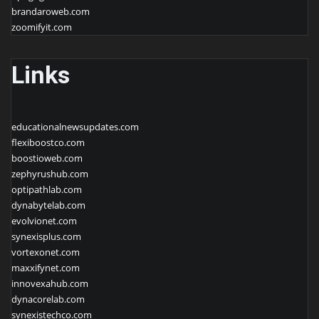
brandaroweb.com
zoomifyit.com
Links
educationalnewsupdates.com
flexiboostco.com
boostioweb.com
zephyrushub.com
optipathlab.com
dynabytelab.com
evolvionet.com
synexisplus.com
vortexonet.com
maxxifynet.com
innovexahub.com
dynacorelab.com
synexistechco.com