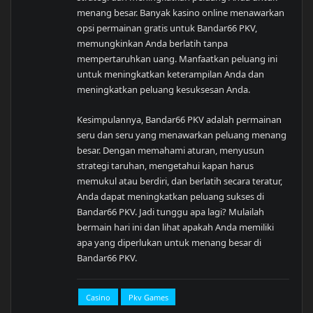
menang besar. Banyak kasino online menawarkan
opsi permainan gratis untuk Bandar66 PKV,
memungkinkan Anda berlatih tanpa
mempertaruhkan uang. Manfaatkan peluang ini
untuk meningkatkan keterampilan Anda dan
meningkatkan peluang kesuksesan Anda.
Kesimpulannya, Bandar66 PKV adalah permainan
seru dan seru yang menawarkan peluang menang
besar. Dengan memahami aturan, menyusun
strategi taruhan, mengetahui kapan harus
memukul atau berdiri, dan berlatih secara teratur,
Anda dapat meningkatkan peluang sukses di
Bandar66 PKV. Jadi tunggu apa lagi? Mulailah
bermain hari ini dan lihat apakah Anda memiliki
apa yang diperlukan untuk menang besar di
Bandar66 PKV.
Casino
Pkv Games