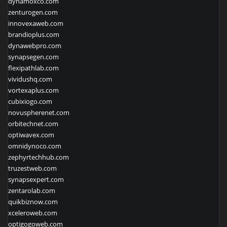
dynamoxco.com
zenturogen.com
innovexaweb.com
brandioplus.com
dynawebpro.com
synapsegen.com
flexipathlab.com
vividushq.com
vortexaplus.com
cubixiogo.com
novuspherenet.com
orbitechnet.com
optiwavex.com
omnidynoco.com
zephyrtechhub.com
truzestweb.com
synapsexpert.com
zentarolab.com
quikbiznow.com
xceleroweb.com
optigogoweb.com