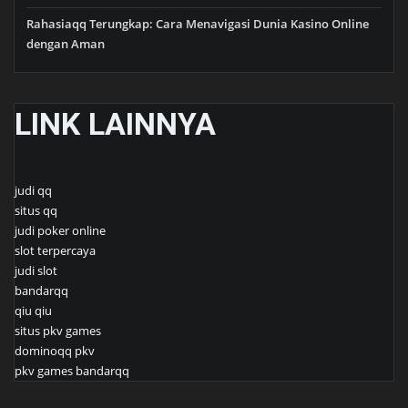
Rahasiaqq Terungkap: Cara Menavigasi Dunia Kasino Online
dengan Aman
LINK LAINNYA
judi qq
situs qq
judi poker online
slot terpercaya
judi slot
bandarqq
qiu qiu
situs pkv games
dominoqq pkv
pkv games bandarqq