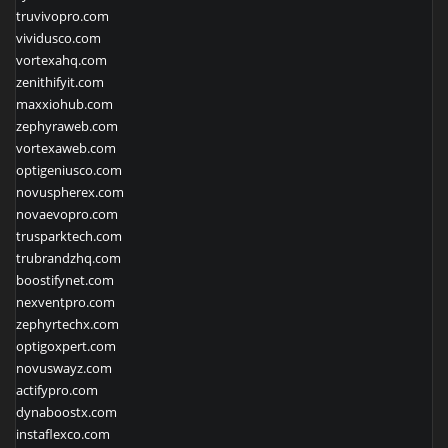
truvivopro.com
vividusco.com
vortexahq.com
zenithifyit.com
maxxiohub.com
zephyraweb.com
vortexaweb.com
optigeniusco.com
novuspherex.com
novaevopro.com
trusparktech.com
trubrandzhq.com
boostifynet.com
nexventpro.com
zephyrtechx.com
optigoxpert.com
novuswayz.com
actifypro.com
dynaboostx.com
instaflexco.com