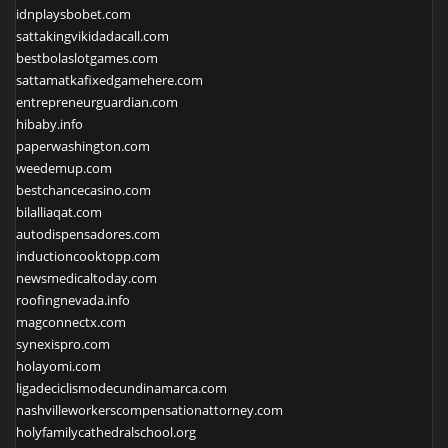
idnplaysbobet.com
sattakingvikidadacall.com
bestbolaslotgames.com
sattamatkafixedgamehere.com
entrepreneurguardian.com
hibaby.info
paperwashington.com
weedemup.com
bestchancecasino.com
bilalliaqat.com
autodispensadores.com
inductioncooktopp.com
newsmedicaltoday.com
roofingnevada.info
magconnectx.com
synexispro.com
holayomi.com
ligadeciclismodecundinamarca.com
nashvilleworkerscompensationattorney.com
holyfamilycathedralschool.org