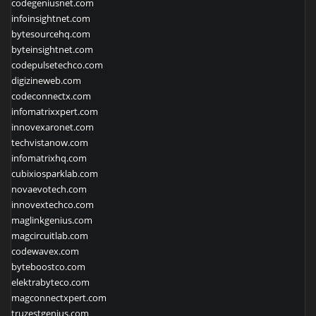
codegeniusnet.com
infoinsightnet.com
bytesourcehq.com
byteinsightnet.com
codepulsetechco.com
digizineweb.com
codeconnectx.com
infomatrixxpert.com
innovexaronet.com
techvistanow.com
infomatrixhq.com
cubixiosparklab.com
novaevotech.com
innovextechco.com
maglinkgenius.com
magcircuitlab.com
codewavex.com
byteboostco.com
elektrabyteco.com
magconnectxpert.com
truzestgenius.com