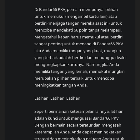
Di Bandar66 PKV, pemain mempunyai pilihan
untuk memukul (mengambil kartu lain) atau
berdiri (menjaga tangan mereka saat ini) untuk
mencoba mendekati 66 poin tanpa melampaui.
Mengetahui kapan harus memukul atau berdiri
sangat penting untuk menang di Bandar66 PKV.
Jika Anda memiliki tangan yang kuat, mungkin
yang terbaik adalah berdiri dan menunggu dealer
mengungkapkan kartunya. Namun, jika Anda
memiliki tangan yang lemah, memukul mungkin
merupakan pilihan terbaik untuk mencoba
meningkatkan tangan Anda.
Latihan, Latihan, Latihan
Seperti permainan keterampilan lainnya, latihan
adalah kunci untuk menguasai Bandar66 PKV.
Dengan bermain secara teratur dan mengasah
keterampilan Anda, Anda dapat meningkatkan
strategi dan meningkatkan peluang Anda untuk