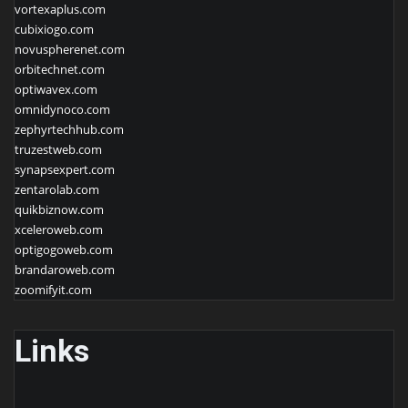
vortexaplus.com
cubixiogo.com
novuspherenet.com
orbitechnet.com
optiwavex.com
omnidynoco.com
zephyrtechhub.com
truzestweb.com
synapsexpert.com
zentarolab.com
quikbiznow.com
xceleroweb.com
optigogoweb.com
brandaroweb.com
zoomifyit.com
Links