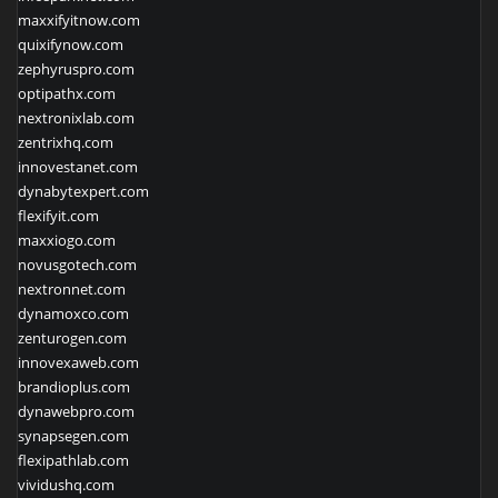
maxxifyitnow.com
quixifynow.com
zephyruspro.com
optipathx.com
nextronixlab.com
zentrixhq.com
innovestanet.com
dynabytexpert.com
flexifyit.com
maxxiogo.com
novusgotech.com
nextronnet.com
dynamoxco.com
zenturogen.com
innovexaweb.com
brandioplus.com
dynawebpro.com
synapsegen.com
flexipathlab.com
vividushq.com