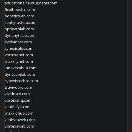
educationalnewsupdates.com
flexiboostco.com
boostioweb.com
zephyrushub.com
optipathlab.com
dynabytelab.com
evolvionet.com
synexisplus.com
vortexonet.com
maxxifynet.com
innovexahub.com
dynacorelab.com
synexistechco.com
truvivopro.com
vividusco.com
vortexahq.com
zenithifyit.com
maxxiohub.com
zephyraweb.com
vortexaweb.com