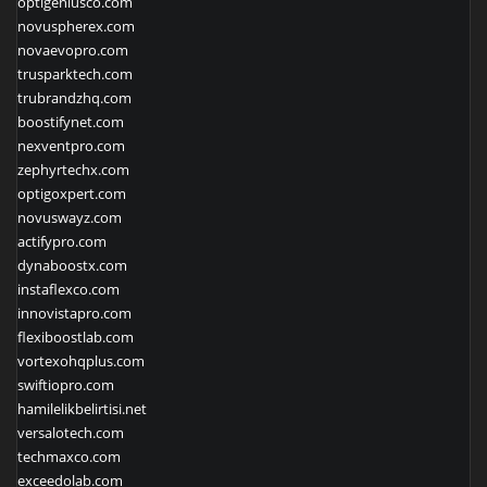
optigeniusco.com
novuspherex.com
novaevopro.com
trusparktech.com
trubrandzhq.com
boostifynet.com
nexventpro.com
zephyrtechx.com
optigoxpert.com
novuswayz.com
actifypro.com
dynaboostx.com
instaflexco.com
innovistapro.com
flexiboostlab.com
vortexohqplus.com
swiftiopro.com
hamilelikbelirtisi.net
versalotech.com
techmaxco.com
exceedolab.com