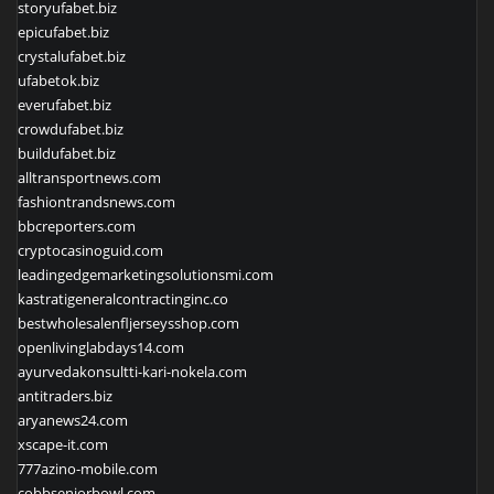
storyufabet.biz
epicufabet.biz
crystalufabet.biz
ufabetok.biz
everufabet.biz
crowdufabet.biz
buildufabet.biz
alltransportnews.com
fashiontrandsnews.com
bbcreporters.com
cryptocasinoguid.com
leadingedgemarketingsolutionsmi.com
kastratigeneralcontractinginc.co
bestwholesalenfljerseysshop.com
openlivinglabdays14.com
ayurvedakonsultti-kari-nokela.com
antitraders.biz
aryanews24.com
xscape-it.com
777azino-mobile.com
cobbseniorbowl.com