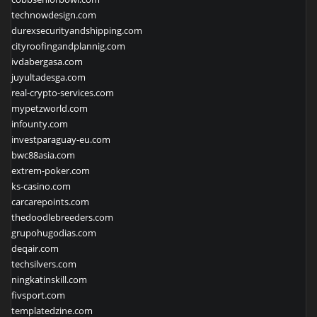
technowdesign.com
durexsecurityandshipping.com
cityroofingandplannig.com
ivdabergasa.com
juyultadesga.com
real-crypto-services.com
mypetzworld.com
infounty.com
investparaguay-eu.com
bwc88asia.com
extrem-poker.com
ks-casino.com
carcarepoints.com
thedoodlebreeders.com
grupohugodias.com
deqair.com
techsilvers.com
ningkatinskill.com
fivsport.com
templatedzine.com