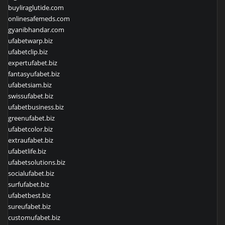
buyliraglutide.com
onlinesafemeds.com
gyanibhandar.com
ufabetwarp.biz
ufabetclip.biz
expertufabet.biz
fantasyufabet.biz
ufabetsiam.biz
swissufabet.biz
ufabetbusiness.biz
greenufabet.biz
ufabetcolor.biz
extraufabet.biz
ufabetlife.biz
ufabetsolutions.biz
socialufabet.biz
surfufabet.biz
ufabetbest.biz
sureufabet.biz
customufabet.biz