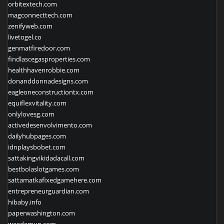
orbitextech.com
magconnecttech.com
zenifyweb.com
livetogel.co
genmatfiredoor.com
findlascegasproperties.com
healthhavenrobbie.com
donanddonnadesigns.com
eagleoneconstructiontx.com
equiflexvitality.com
onlylovesg.com
activedesenvolvimento.com
dailyhubpages.com
idnplaysbobet.com
sattakingvikidadacall.com
bestbolaslotgames.com
sattamatkafixedgamehere.com
entrepreneurguardian.com
hibaby.info
paperwashington.com