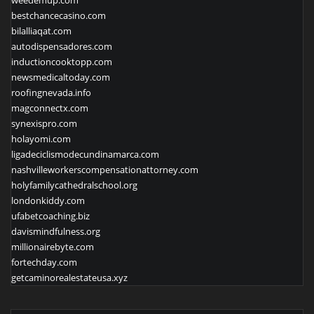
weedemup.com
bestchancecasino.com
bilalliaqat.com
autodispensadores.com
inductioncooktopp.com
newsmedicaltoday.com
roofingnevada.info
magconnectx.com
synexispro.com
holayomi.com
ligadeciclismodecundinamarca.com
nashvilleworkerscompensationattorney.com
holyfamilycathedralschool.org
londonkiddy.com
ufabetcoaching.biz
davismindfulness.org
millionairebyte.com
fortechday.com
getcaminorealestateusa.xyz