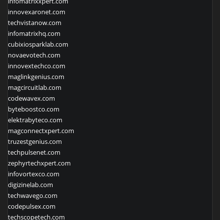
infomatrixxpert.com
innovexaronet.com
techvistanow.com
infomatrixhq.com
cubixiosparklab.com
novaevotech.com
innovextechco.com
maglinkgenius.com
magcircuitlab.com
codewavex.com
byteboostco.com
elektrabyteco.com
magconnectxpert.com
truzestgenius.com
techpulsenet.com
zephyrtechxpert.com
infovortexco.com
digizinelab.com
techwavego.com
codepulsex.com
techscopetech.com