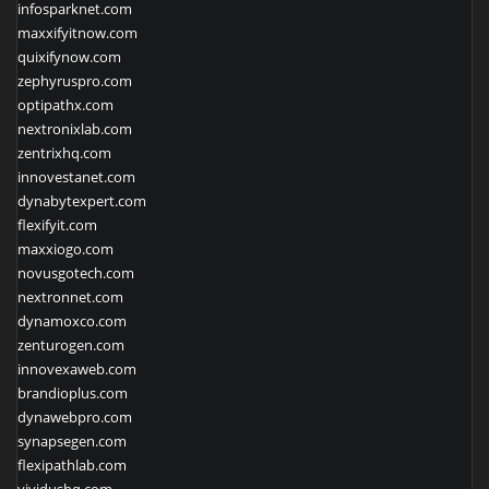
infosparknet.com
maxxifyitnow.com
quixifynow.com
zephyruspro.com
optipathx.com
nextronixlab.com
zentrixhq.com
innovestanet.com
dynabytexpert.com
flexifyit.com
maxxiogo.com
novusgotech.com
nextronnet.com
dynamoxco.com
zenturogen.com
innovexaweb.com
brandioplus.com
dynawebpro.com
synapsegen.com
flexipathlab.com