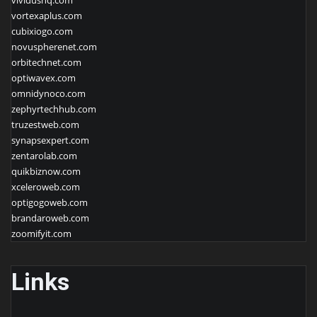
vividushq.com
vortexaplus.com
cubixiogo.com
novuspherenet.com
orbitechnet.com
optiwavex.com
omnidynoco.com
zephyrtechhub.com
truzestweb.com
synapsexpert.com
zentarolab.com
quikbiznow.com
xceleroweb.com
optigogoweb.com
brandaroweb.com
zoomifyit.com
Links