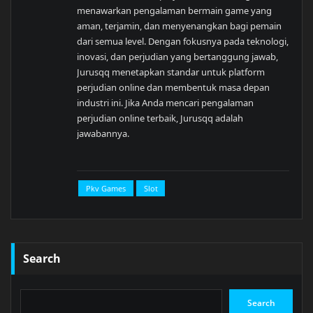
menawarkan pengalaman bermain game yang
aman, terjamin, dan menyenangkan bagi pemain
dari semua level. Dengan fokusnya pada teknologi,
inovasi, dan perjudian yang bertanggung jawab,
Jurusqq menetapkan standar untuk platform
perjudian online dan membentuk masa depan
industri ini. Jika Anda mencari pengalaman
perjudian online terbaik, Jurusqq adalah
jawabannya.
Pkv Games
Slot
Search
Search