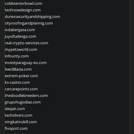
cobbseniorbowl.com
technowdesign.com
durexsecurityandshipping.com
cityroofingandplannig.com
ivdabergasa.com
juyultadesga.com
real-crypto-services.com
mypetzworld.com
infounty.com
investparaguay-eu.com
bwc88asia.com
extrem-poker.com
ks-casino.com
carcarepoints.com
thedoodlebreeders.com
grupohugodias.com
deqair.com
techsilvers.com
ningkatinskill.com
fivsport.com