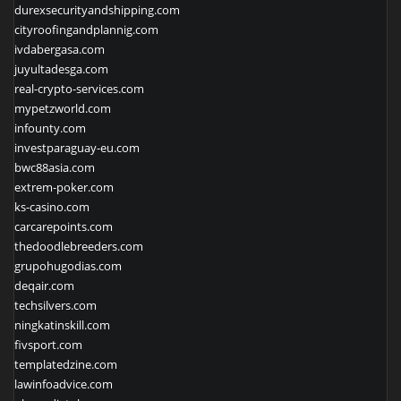
durexsecurityandshipping.com
cityroofingandplannig.com
ivdabergasa.com
juyultadesga.com
real-crypto-services.com
mypetzworld.com
infounty.com
investparaguay-eu.com
bwc88asia.com
extrem-poker.com
ks-casino.com
carcarepoints.com
thedoodlebreeders.com
grupohugodias.com
deqair.com
techsilvers.com
ningkatinskill.com
fivsport.com
templatedzine.com
lawinfoadvice.com