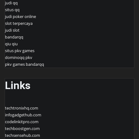
judi qq
situs qq
judi poker online
slot terpercaya
judi slot
bandarqq
qiu qiu
situs pkv games
dominoqq pkv
pkv games bandarqq
Links
techtronixhq.com
infogadgethub.com
codelinkitpro.com
techboostgen.com
techsensehub.com