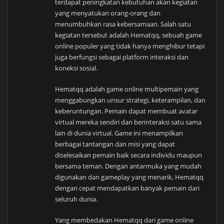
terdapat peningkatan kebutuhan akan kegiatan
yang menyatukan orang-orang dan
menumbuhkan rasa kebersamaan. Salah satu
kegiatan tersebut adalah Hematqq, sebuah game
online populer yang tidak hanya menghibur tetapi
juga berfungsi sebagai platform interaksi dan
koneksi sosial.
Hematqq adalah game online multipemain yang
menggabungkan unsur strategi, keterampilan, dan
keberuntungan. Pemain dapat membuat avatar
virtual mereka sendiri dan berinteraksi satu sama
lain di dunia virtual. Game ini menampilkan
berbagai tantangan dan misi yang dapat
diselesaikan pemain baik secara individu maupun
bersama teman. Dengan antarmuka yang mudah
digunakan dan gameplay yang menarik, Hematqq
dengan cepat mendapatkan banyak pemain dari
seluruh dunia.
Yang membedakan Hematqq dari game online