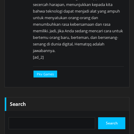
secercah harapan, menunjukkan kepada kita
bahwa teknologi dapat menjadi alat yang ampuh
untuk menyatukan orang-orang dan
menumbuhkan rasa kebersamaan dan rasa
memiliki. Jadi, jika Anda sedang mencari cara untuk
bertemu orang baru, berteman, dan bersenang-
senang di dunia digital, Hematqq adalah
jawabannya.
[ad_2]
Pkv Games
Search
Search