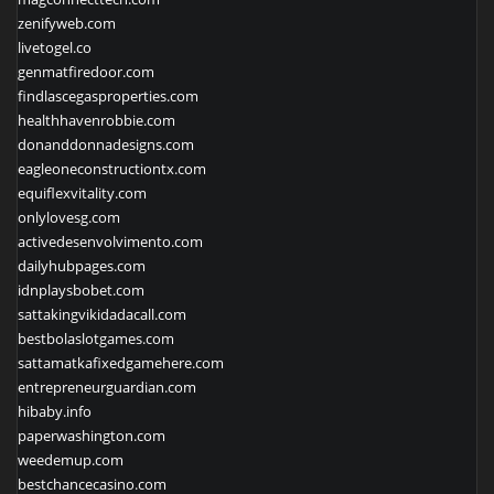
zenifyweb.com
livetogel.co
genmatfiredoor.com
findlascegasproperties.com
healthhavenrobbie.com
donanddonnadesigns.com
eagleoneconstructiontx.com
equiflexvitality.com
onlylovesg.com
activedesenvolvimento.com
dailyhubpages.com
idnplaysbobet.com
sattakingvikidadacall.com
bestbolaslotgames.com
sattamatkafixedgamehere.com
entrepreneurguardian.com
hibaby.info
paperwashington.com
weedemup.com
bestchancecasino.com