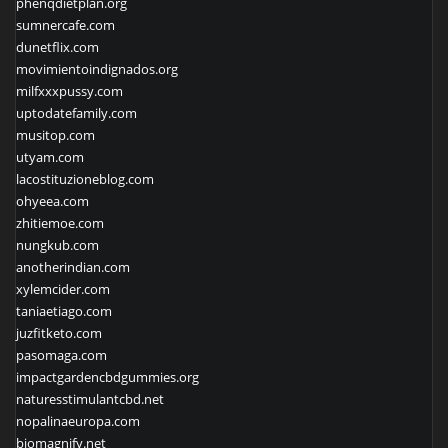
phenqdietplan.org
sumnercafe.com
dunetflix.com
movimientoindignados.org
milfxxxpussy.com
uptodatefamily.com
musitop.com
utyam.com
lacostituzioneblog.com
ohyeea.com
zhitiemoe.com
nungkub.com
anotherindian.com
xylemcider.com
taniaetiago.com
juzfitketo.com
pasomaga.com
impactgardencbdgummies.org
naturesstimulantcbd.net
nopalinaeuropa.com
biomagnify.net