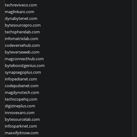
techreviveco.com
maglinkaro.com
dynabytenet.com
bytesourcepro.com
techspherelab.com
infomatrixlab.com
codeversehub.com
byteverseweb.com
magconnecthub.com
byteboostgenius.com
synapsegoplus.com
infopedianet.com
codepulsenet.com
magdynotech.com
techscopehq.com
digizineplus.com
innovexaro.com
bytesourcelab.com
infosparknet.com
maxxifyitnow.com