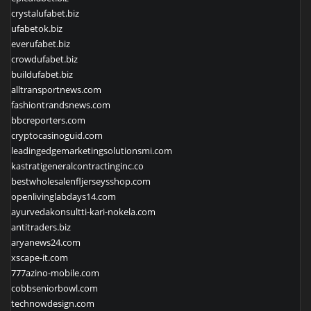
crystalufabet.biz
ufabetok.biz
everufabet.biz
crowdufabet.biz
buildufabet.biz
alltransportnews.com
fashiontrandsnews.com
bbcreporters.com
cryptocasinoguid.com
leadingedgemarketingsolutionsmi.com
kastratigeneralcontractinginc.co
bestwholesalenfljerseysshop.com
openlivinglabdays14.com
ayurvedakonsultti-kari-nokela.com
antitraders.biz
aryanews24.com
xscape-it.com
777azino-mobile.com
cobbseniorbowl.com
technowdesign.com