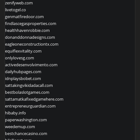
zenifyweb.com
livetogel.co
genmatfiredoor.com
findlascegasproperties.com
healthhavenrobbie.com
donanddonnadesigns.com
eagleoneconstructiontx.com
equiflexvitality.com
onlylovesg.com
activedesenvolvimento.com
dailyhubpages.com
idnplaysbobet.com
sattakingvikidadacall.com
bestbolaslotgames.com
sattamatkafixedgamehere.com
entrepreneurguardian.com
hibaby.info
paperwashington.com
weedemup.com
bestchancecasino.com