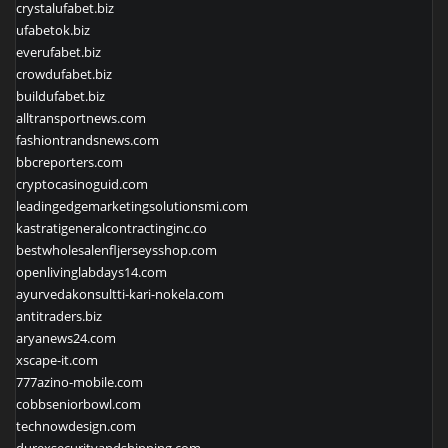
crystalufabet.biz
ufabetok.biz
everufabet.biz
crowdufabet.biz
buildufabet.biz
alltransportnews.com
fashiontrandsnews.com
bbcreporters.com
cryptocasinoguid.com
leadingedgemarketingsolutionsmi.com
kastratigeneralcontractinginc.co
bestwholesalenfljerseysshop.com
openlivinglabdays14.com
ayurvedakonsultti-kari-nokela.com
antitraders.biz
aryanews24.com
xscape-it.com
777azino-mobile.com
cobbseniorbowl.com
technowdesign.com
durexsecurityandshipping.com