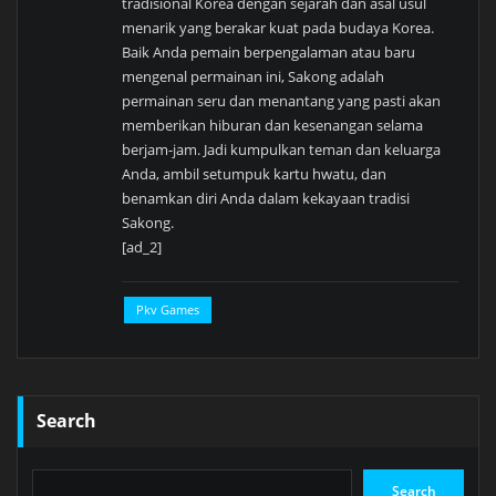
tradisional Korea dengan sejarah dan asal usul
menarik yang berakar kuat pada budaya Korea.
Baik Anda pemain berpengalaman atau baru
mengenal permainan ini, Sakong adalah
permainan seru dan menantang yang pasti akan
memberikan hiburan dan kesenangan selama
berjam-jam. Jadi kumpulkan teman dan keluarga
Anda, ambil setumpuk kartu hwatu, dan
benamkan diri Anda dalam kekayaan tradisi
Sakong.
[ad_2]
Pkv Games
Search
Search