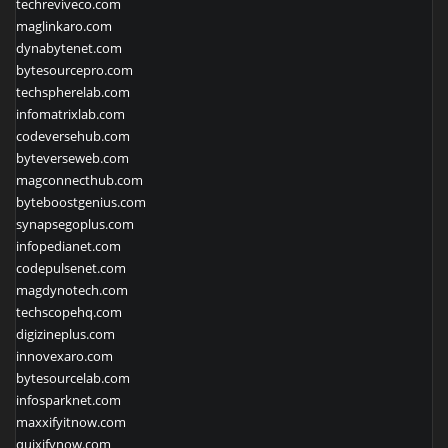
techreviveco.com
maglinkaro.com
dynabytenet.com
bytesourcepro.com
techspherelab.com
infomatrixlab.com
codeversehub.com
byteverseweb.com
magconnecthub.com
byteboostgenius.com
synapsegoplus.com
infopedianet.com
codepulsenet.com
magdynotech.com
techscopehq.com
digizineplus.com
innovexaro.com
bytesourcelab.com
infosparknet.com
maxxifyitnow.com
quixifynow.com