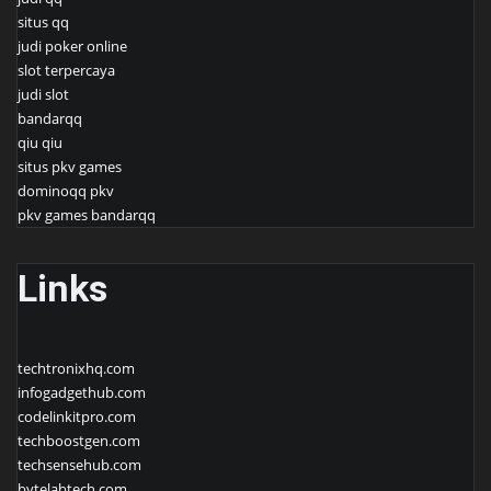
situs qq
judi poker online
slot terpercaya
judi slot
bandarqq
qiu qiu
situs pkv games
dominoqq pkv
pkv games bandarqq
Links
techtronixhq.com
infogadgethub.com
codelinkitpro.com
techboostgen.com
techsensehub.com
bytelabtech.com