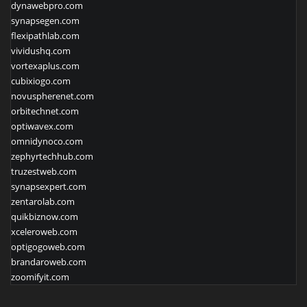
dynawebpro.com
synapsegen.com
flexipathlab.com
vividushq.com
vortexaplus.com
cubixiogo.com
novuspherenet.com
orbitechnet.com
optiwavex.com
omnidynoco.com
zephyrtechhub.com
truzestweb.com
synapsexpert.com
zentarolab.com
quikbiznow.com
xceleroweb.com
optigogoweb.com
brandaroweb.com
zoomifyit.com