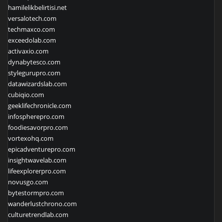
hamilelikbelirtisi.net
versalotech.com
techmaxco.com
exceedolab.com
activaxio.com
dynabytesco.com
stylegurupro.com
datawizardslab.com
cubiqio.com
geeklifechronicle.com
infospherepro.com
foodiesavorpro.com
vortexohq.com
epicadventurepro.com
insightwavelab.com
lifeexplorerpro.com
novusgo.com
bytestormpro.com
wanderlustchrono.com
culturetrendlab.com