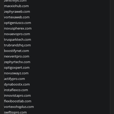
zenithifyit.com
maxxiohub.com
zephyraweb.com
vortexaweb.com
optigeniusco.com
novuspherex.com
novaevopro.com
trusparktech.com
trubrandzhq.com
boostifynet.com
nexventpro.com
zephyrtechx.com
optigoxpert.com
novuswayz.com
actifypro.com
dynaboostx.com
instaflexco.com
innovistapro.com
flexiboostlab.com
vortexohqplus.com
swiftiopro.com