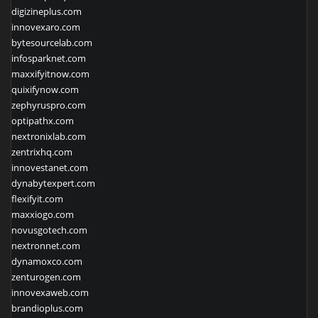
digizineplus.com
innovexaro.com
bytesourcelab.com
infosparknet.com
maxxifyitnow.com
quixifynow.com
zephyruspro.com
optipathx.com
nextronixlab.com
zentrixhq.com
innovestanet.com
dynabytexpert.com
flexifyit.com
maxxiogo.com
novusgotech.com
nextronnet.com
dynamoxco.com
zenturogen.com
innovexaweb.com
brandioplus.com