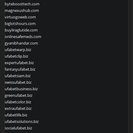
byteboosttech.com
magnexushub.com
virtuogoweb.com
biglotshours.com
buyliraglutide.com
onlinesafemeds.com
gyanibhandar.com
ufabetwarp.biz
ufabetclip.biz
expertufabet.biz
fantasyufabet.biz
ufabetsiam.biz
swissufabet.biz
ufabetbusiness.biz
greenufabet.biz
ufabetcolor.biz
extraufabet.biz
ufabetlife.biz
ufabetsolutions.biz
socialufabet.biz