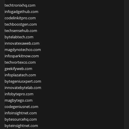
techtronixhq.com
infogadgethub.com
codelinkitpro.com
techboostgen.com
techsensehub.com
bytelabtech.com
innovatexaweb.com
magdynotechco.com
infosparkitnow.com
techvortexco.com
geekifyweb.com
infoplazatech.com
bytegeniusxpert.com
innovatebytelab.com
infobytepro.com
magbytego.com
codegeniusnet.com
infoinsightnet.com
bytesourcehq.com
byteinsightnet.com