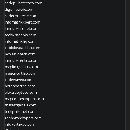
codepulsetechco.com
digizineweb.com
codeconnectx.com
infomatrixxpert.com
innovexaronet.com
techvistanow.com
infomatrixhq.com
cubixiosparklab.com
novaevotech.com
innovextechco.com
maglinkgenius.com
magcircuitlab.com
codewavex.com
byteboostco.com
elektrabyteco.com
magconnectxpert.com
truzestgenius.com
techpulsenet.com
zephyrtechxpert.com
infovortexco.com