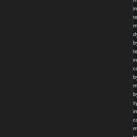
i
t
m
d
b
t
i
c
b
m
b
s
i
c
m
t