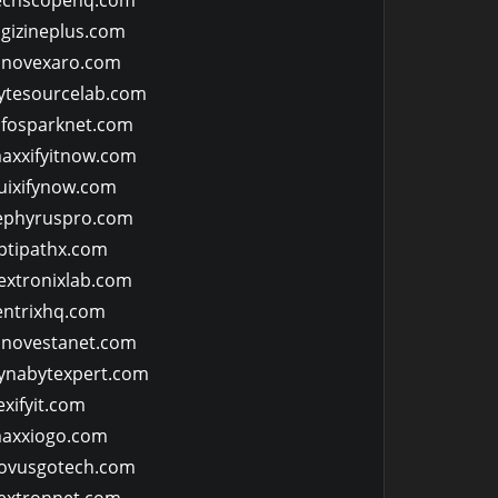
igizineplus.com
nnovexaro.com
ytesourcelab.com
nfosparknet.com
axxifyitnow.com
uixifynow.com
ephyruspro.com
ptipathx.com
extronixlab.com
entrixhq.com
nnovestanet.com
ynabytexpert.com
lexifyit.com
axxiogo.com
ovusgotech.com
extronnet.com