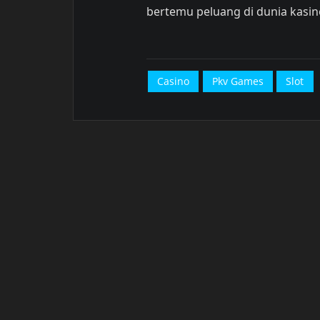
bertemu peluang di dunia kasin
Casino
Pkv Games
Slot