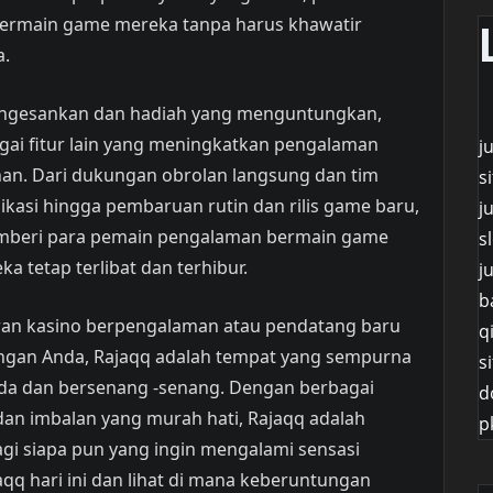
ermain game mereka tanpa harus khawatir
a.
engesankan dan hadiah yang menguntungkan,
ai fitur lain yang meningkatkan pengalaman
j
an. Dari dukungan obrolan langsung dan tim
s
kasi hingga pembaruan rutin dan rilis game baru,
j
mberi para pemain pengalaman bermain game
s
tetap terlibat dan terhibur.
j
b
eran kasino berpengalaman atau pendatang baru
q
ngan Anda, Rajaqq adalah tempat yang sempurna
s
da dan bersenang -senang. Dengan berbagai
d
 dan imbalan yang murah hati, Rajaqq adalah
p
agi siapa pun yang ingin mengalami sensasi
qq hari ini dan lihat di mana keberuntungan