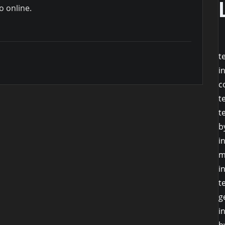
o online.
t
i
c
t
t
b
i
m
i
t
g
i
b