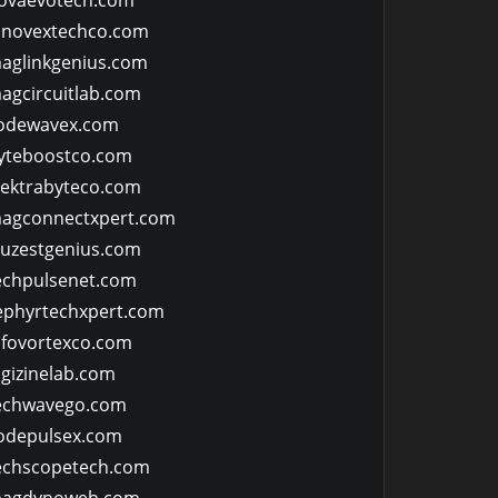
nnovextechco.com
aglinkgenius.com
agcircuitlab.com
odewavex.com
yteboostco.com
lektrabyteco.com
agconnectxpert.com
ruzestgenius.com
echpulsenet.com
ephyrtechxpert.com
nfovortexco.com
igizinelab.com
echwavego.com
odepulsex.com
echscopetech.com
agdynoweb.com