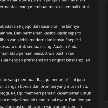
arkan kepada para pemain pengalaman bermain
ermanfaat yang membuat mereka kembali untuk
mbedakan Rajaqq dari kasino online lainnya
annya. Dari permainan kasino klasik seperti
ilihan yang lebih modern dan inovatif seperti
i sesuatu untuk semua orang. Apakah Anda
aman atau pemain biasa, Anda pasti akan
ai dengan preferensi dan tingkat keterampilan
inan yang membuat Rajaqq menonjol – ini juga
r. Dengan bonus dan promosi yang murah hati,
tinggi, Rajaqq memberi pemain kesempatan untuk
a menjadi hadiah uang tunai nyata. Dan dengan
na dan opsi pembayaran yang aman, pemain