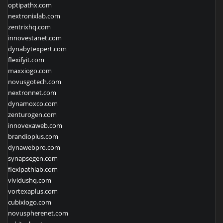
optipathx.com
nextronixlab.com
zentrixhq.com
innovestanet.com
dynabytexpert.com
flexifyit.com
maxxiogo.com
novusgotech.com
nextronnet.com
dynamoxco.com
zenturogen.com
innovexaweb.com
brandioplus.com
dynawebpro.com
synapsegen.com
flexipathlab.com
vividushq.com
vortexaplus.com
cubixiogo.com
novuspherenet.com