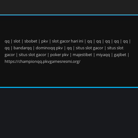
qq
|
slot
|
sbobet
|
pkv
|
slot gacor hari ini
|
qq
|
qq
|
qq
|
qq
|
qq
|
qq
|
bandarqq
|
dominoqq pkv
|
qq
|
situs slot gacor
|
situs slot
gacor
|
situs slot gacor
|
poker pkv
|
majestibet
|
miyaqq
|
gajibet
|
https://championqq.pkvgamesresmi.org/