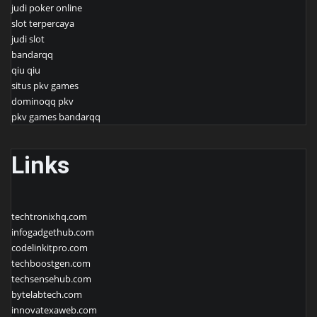
judi poker online
slot terpercaya
judi slot
bandarqq
qiu qiu
situs pkv games
dominoqq pkv
pkv games bandarqq
Links
techtronixhq.com
infogadgethub.com
codelinkitpro.com
techboostgen.com
techsensehub.com
bytelabtech.com
innovatexaweb.com