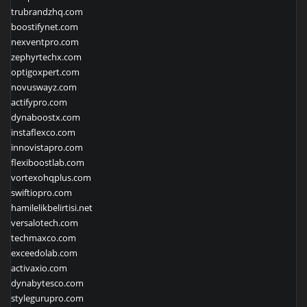
trubrandzhq.com
boostifynet.com
nexventpro.com
zephyrtechx.com
optigoxpert.com
novuswayz.com
actifypro.com
dynaboostx.com
instaflexco.com
innovistapro.com
flexiboostlab.com
vortexohqplus.com
swiftiopro.com
hamilelikbelirtisi.net
versalotech.com
techmaxco.com
exceedolab.com
activaxio.com
dynabytesco.com
stylegurupro.com