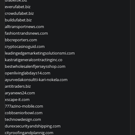
everufabet.biz
crowdufabet.biz
buildufabet.biz
alltransportnews.com
fashiontrandsnews.com
bbcreporters.com
cryptocasinoguid.com
leadingedgemarketingsolutionsmi.com
kastratigeneralcontractinginc.co
bestwholesalenfljerseysshop.com
openlivinglabdays14.com
ayurvedakonsultti-kari-nokela.com
antitraders.biz
aryanews24.com
xscape-it.com
777azino-mobile.com
cobbseniorbowl.com
technowdesign.com
durexsecurityandshipping.com
cityroofingandplannig.com