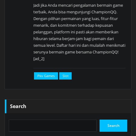
Jadi jika Anda mencari pengalaman bermain game
terbaik, Anda bisa mengunjungi ChampionQQ.
Dengan pilihan permainan yang luas, fitur-fitur
menarik, dan komitmen terhadap kepuasan
pelanggan, platform ini pasti akan memberikan
hiburan selama berjam-jam bagi pemain dari
semua level. Daftar hari ini dan mulailah menikmati
serunya bermain game bersama ChampionQQ!
[ad_2]
Pkv Games
Slot
Search
Search