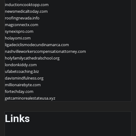
inductioncooktopp.com
newsmedicaltoday.com
roofingnevada.info
magconnectx.com
synexispro.com
holayomi.com
ligadeciclismodecundinamarca.com
nashvilleworkerscompensationattorney.com
holyfamilycathedralschool.org
londonkiddy.com
ufabetcoaching.biz
davismindfulness.org
millionairebyte.com
fortechday.com
getcaminorealestateusa.xyz
Links