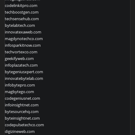
codelinkitpro.com
techboostgen.com
techsensehub.com
bytelabtech.com
innovatexaweb.com
magdynotechco.com
infosparkitnow.com
techvortexco.com
geekifyweb.com
infoplazatech.com
bytegeniusxpert.com
innovatebytelab.com
infobytepro.com
magbytego.com
codegeniusnet.com
infoinsightnet.com
bytesourcehq.com
byteinsightnet.com
codepulsetechco.com
digizineweb.com