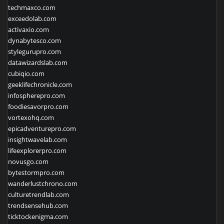
techmaxco.com
exceedolab.com
activaxio.com
dynabytesco.com
stylegurupro.com
datawizardslab.com
cubiqio.com
geeklifechronicle.com
infospherepro.com
foodiesavorpro.com
vortexohq.com
epicadventurepro.com
insightwavelab.com
lifeexplorerpro.com
novusgo.com
bytestormpro.com
wanderlustchrono.com
culturetrendlab.com
trendsensehub.com
ticktockenigma.com