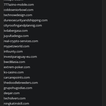
777azino-mobile.com
cobbseniorbowl.com
technowdesign.com
durexsecurityandshipping.com
cityroofingandplannig.com
ivdabergasa.com
juyultadesga.com
real-crypto-services.com
mypetzworld.com
infounty.com
investparaguay-eu.com
bwc88asia.com
extrem-poker.com
ks-casino.com
carcarepoints.com
thedoodlebreeders.com
grupohugodias.com
deqair.com
techsilvers.com
ningkatinskill.com