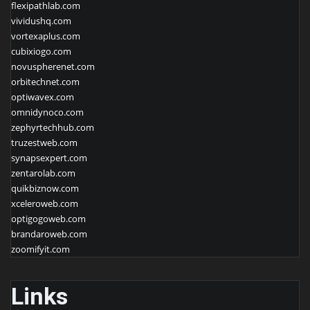
flexipathlab.com
vividushq.com
vortexaplus.com
cubixiogo.com
novuspherenet.com
orbitechnet.com
optiwavex.com
omnidynoco.com
zephyrtechhub.com
truzestweb.com
synapsexpert.com
zentarolab.com
quikbiznow.com
xceleroweb.com
optigogoweb.com
brandaroweb.com
zoomifyit.com
Links