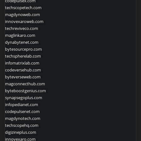
codepulsex.com
techscopetech.com
magdynoweb.com
innovexaroweb.com
techreviveco.com
maglinkaro.com
dynabytenet.com
bytesourcepro.com
techspherelab.com
infomatrixlab.com
codeversehub.com
byteverseweb.com
magconnecthub.com
byteboostgenius.com
synapsegoplus.com
infopedianet.com
codepulsenet.com
magdynotech.com
techscopehq.com
digizineplus.com
innovexaro.com