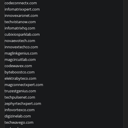
codeconnectx.com
infomatrixxpert.com
innovexaronet.com
techvistanow.com
infomatrixhq.com
cubixiosparklab.com
novaevotech.com
innovextechco.com
maglinkgenius.com
magcircuitlab.com
codewavex.com
byteboostco.com
elektrabyteco.com
magconnectxpert.com
truzestgenius.com
techpulsenet.com
zephyrtechxpert.com
infovortexco.com
digizinelab.com
techwavego.com