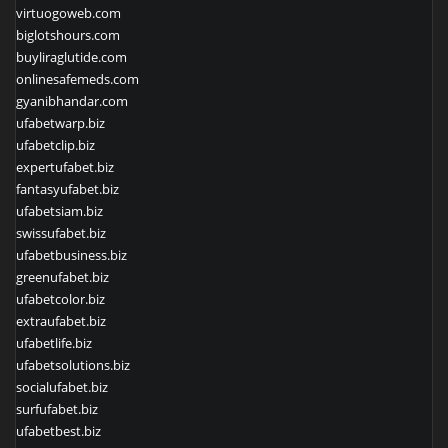
virtuogoweb.com
biglotshours.com
buyliraglutide.com
onlinesafemeds.com
gyanibhandar.com
ufabetwarp.biz
ufabetclip.biz
expertufabet.biz
fantasyufabet.biz
ufabetsiam.biz
swissufabet.biz
ufabetbusiness.biz
greenufabet.biz
ufabetcolor.biz
extraufabet.biz
ufabetlife.biz
ufabetsolutions.biz
socialufabet.biz
surfufabet.biz
ufabetbest.biz