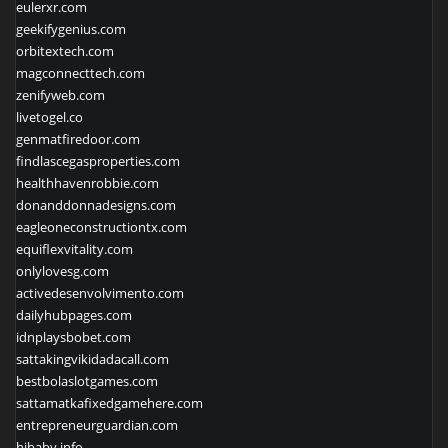
eulerxr.com
geekifygenius.com
orbitextech.com
magconnecttech.com
zenifyweb.com
livetogel.co
genmatfiredoor.com
findlascegasproperties.com
healthhavenrobbie.com
donanddonnadesigns.com
eagleoneconstructiontx.com
equiflexvitality.com
onlylovesg.com
activedesenvolvimento.com
dailyhubpages.com
idnplaysbobet.com
sattakingvikidadacall.com
bestbolaslotgames.com
sattamatkafixedgamehere.com
entrepreneurguardian.com
hibaby.info