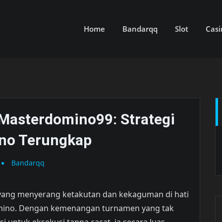
Home
Bandarqq
Slot
Casi
 Masterdomino99: Strategi
no Terungkap
Bandarqq
ang menyerang ketakutan dan kekaguman di hati
mino. Dengan kemenangan turnamen yang tak