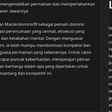
 mengendalikan permainan dan mempertahankan
awan -lawannya.
ilan Masterdomino99 sebagai pemain domino
t
asi perencanaan yang cermat, eksekusi yang
i
, dan ketabahan mental. Dengan menguasai
c
ini, ia telah mampu mendominasi kompetisi dan
t
nguasa permainan yang sebenarnya. Untuk calon
t
apai puncak keberhasilan, mempelajari pikiran
b
an berharga dalam apa yang diperlukan untuk
i
antang dan kompetitif ini.
m
i
t
g
i
b