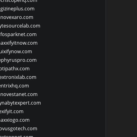
igizineplus.com
nnovexaro.com
ytesourcelab.com
nfosparknet.com
axxifyitnow.com
uixifynow.com
ephyruspro.com
ptipathx.com
extronixlab.com
entrixhq.com
nnovestanet.com
ynabytexpert.com
lexifyit.com
axxiogo.com
ovusgotech.com
extronnet.com