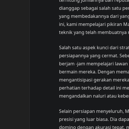
terhitung jumlahnya dan reputas
dianggap sebagai salah satu p
yang membedakannya dari yang 
ini, kami mempelajari pikiran
teknik yang telah membuatnya 
Salah satu aspek kunci dari st
persiapannya yang cermat. Seb
berjam -jam mempelajari lawan
bermain mereka. Dengan memah
mengantisipasi gerakan mereka 
perhatian terhadap detail ini 
mengandalkan naluri atau keb
Selain persiapan menyeluruh, 
presisi yang luar biasa. Dia da
domino dengan akurasi tepat, 