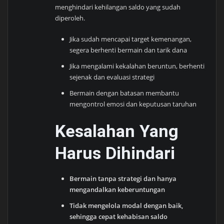
menghindari kehilangan saldo yang sudah
diperoleh.
Jika sudah mencapai target kemenangan,
segera berhenti bermain dan tarik dana
Jika mengalami kekalahan beruntun, berhenti
sejenak dan evaluasi strategi
Bermain dengan batasan membantu
mengontrol emosi dan keputusan taruhan
Kesalahan Yang
Harus Dihindari
Bermain tanpa strategi dan hanya
mengandalkan keberuntungan
Tidak mengelola modal dengan baik,
sehingga cepat kehabisan saldo