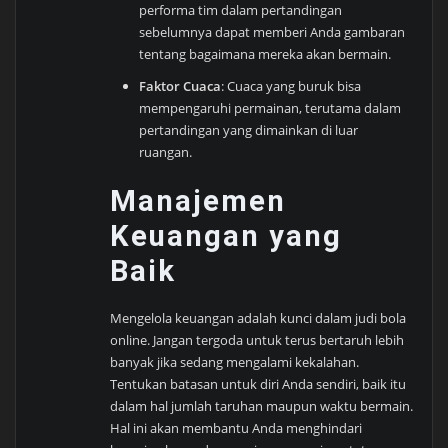
performa tim dalam pertandingan
sebelumnya dapat memberi Anda gambaran
tentang bagaimana mereka akan bermain.
Faktor Cuaca
: Cuaca yang buruk bisa
mempengaruhi permainan, terutama dalam
pertandingan yang dimainkan di luar
ruangan.
Manajemen
Keuangan yang
Baik
Mengelola keuangan adalah kunci dalam judi bola
online. Jangan tergoda untuk terus bertaruh lebih
banyak jika sedang mengalami kekalahan.
Tentukan batasan untuk diri Anda sendiri, baik itu
dalam hal jumlah taruhan maupun waktu bermain.
Hal ini akan membantu Anda menghindari