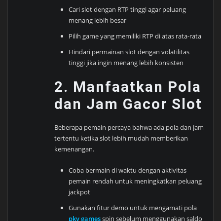
Cari slot dengan RTP tinggi agar peluang
menang lebih besar
Pilih game yang memiliki RTP di atas rata-rata
Hindari permainan slot dengan volatilitas
tinggi jika ingin menang lebih konsisten
2.
Manfaatkan Pola
dan Jam Gacor Slot
Beberapa pemain percaya bahwa ada pola dan jam
tertentu ketika slot lebih mudah memberikan
kemenangan.
Coba bermain di waktu dengan aktivitas
pemain rendah untuk meningkatkan peluang
jackpot
Gunakan fitur demo untuk mengamati pola
pkv games
spin sebelum menggunakan saldo