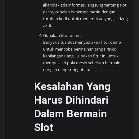
Jika tidak ada informasi langsung tentang slot
gacor, cobalah beberapa mesin dengan
taruhan kecil untuk menemukan yang sedang
aktif.
Gunakan fitur demo.
Banyak situs slot menyediakan fitur demo
untuk mencoba permainan tanpa risiko
kehilangan uang. Gunakan fitur ini untuk
mempelajari pola mesin sebelum bermain
dengan uang sungguhan.
Kesalahan Yang
Harus Dihindari
Dalam Bermain
Slot