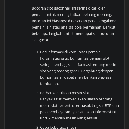
Bocoran slot gacor hari ini sering dicari oleh
pemain untuk meningkatkan peluang menang.
Bocoran ini biasanya didasarkan pada pengalaman
pemain lain atau analisis pola permainan. Berikut
beberapa langkah untuk mendapatkan bocoran
slot gacor:
Cari informasi di komunitas pemain.
Forum atau grup komunitas pemain slot
sering membagikan informasi tentang mesin
slot yang sedang gacor. Bergabung dengan
komunitas ini dapat memberikan wawasan
tambahan.
Perhatikan ulasan mesin slot.
Banyak situs menyediakan ulasan tentang
mesin slot tertentu, termasuk tingkat RTP dan
pola pembayarannya. Gunakan informasi ini
untuk memilih mesin yang sesuai.
Coba beberapa mesin.