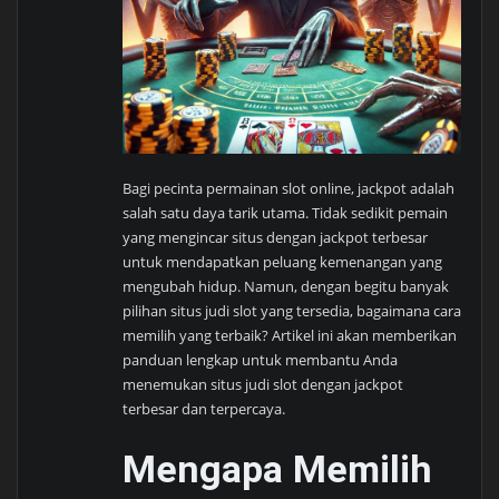
Bagi pecinta permainan slot online, jackpot adalah
salah satu daya tarik utama. Tidak sedikit pemain
yang mengincar situs dengan jackpot terbesar
untuk mendapatkan peluang kemenangan yang
mengubah hidup. Namun, dengan begitu banyak
pilihan situs judi slot yang tersedia, bagaimana cara
memilih yang terbaik? Artikel ini akan memberikan
panduan lengkap untuk membantu Anda
menemukan situs judi slot dengan jackpot
terbesar dan terpercaya.
Mengapa Memilih