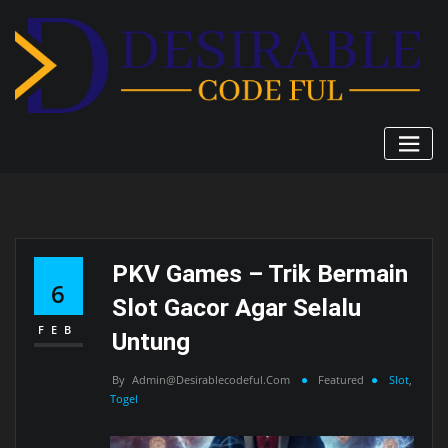
Skip
to
content
PKV Games – Trik Bermain
6
Slot Gacor Agar Selalu
FEB
Untung
By
Admin@desirablecodeful.com
Featured
Slot
,
Togel