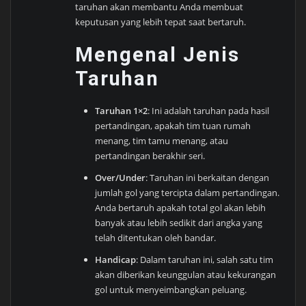
taruhan akan membantu Anda membuat
keputusan yang lebih tepat saat bertaruh.
Mengenal Jenis
Taruhan
Taruhan 1×2
: Ini adalah taruhan pada hasil
pertandingan, apakah tim tuan rumah
menang, tim tamu menang, atau
pertandingan berakhir seri.
Over/Under
: Taruhan ini berkaitan dengan
jumlah gol yang tercipta dalam pertandingan.
Anda bertaruh apakah total gol akan lebih
banyak atau lebih sedikit dari angka yang
telah ditentukan oleh bandar.
Handicap
: Dalam taruhan ini, salah satu tim
akan diberikan keunggulan atau kekurangan
gol untuk menyeimbangkan peluang.