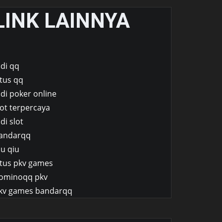
LINK LAINNYA
udi qq
itus qq
udi poker online
lot terpercaya
udi slot
andarqq
iu qiu
itus pkv games
ominoqq pkv
kv games bandarqq