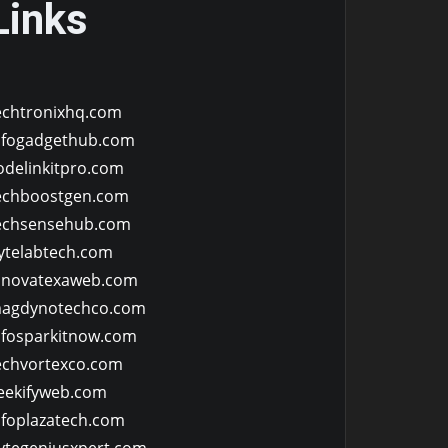
Links
echtronixhq.com
nfogadgethub.com
odelinkitpro.com
echboostgen.com
echsensehub.com
ytelabtech.com
nnovatexaweb.com
agdynotechco.com
nfosparkitnow.com
echvortexco.com
eekifyweb.com
nfoplazatech.com
ytegeniusxpert.com