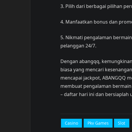
3. Pilih dari berbagai pilihan 
4. Manfaatkan bonus dan prom
5. Nikmati pengalaman bermai
pelanggan 24/7.
Dengan abangqq, kemungkinan 
biasa yang mencari kesenangan 
mencapai jackpot, ABANGQQ me
membuat pengalaman bermain g
– daftar hari ini dan bersiapl
Casino
Pkv Games
Slot