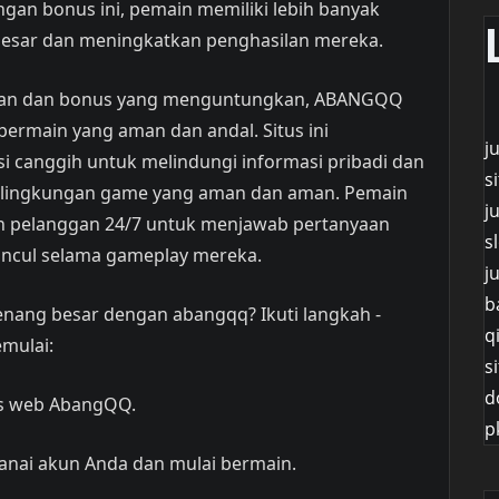
gan bonus ini, pemain memiliki lebih banyak
sar dan meningkatkan penghasilan mereka.
ainan dan bonus yang menguntungkan, ABANGQQ
rmain yang aman dan andal. Situs ini
j
i canggih untuk melindungi informasi pribadi dan
s
 lingkungan game yang aman dan aman. Pemain
j
n pelanggan 24/7 untuk menjawab pertanyaan
s
ncul selama gameplay mereka.
j
b
enang besar dengan abangqq? Ikuti langkah -
q
mulai:
s
d
tus web AbangQQ.
p
anai akun Anda dan mulai bermain.