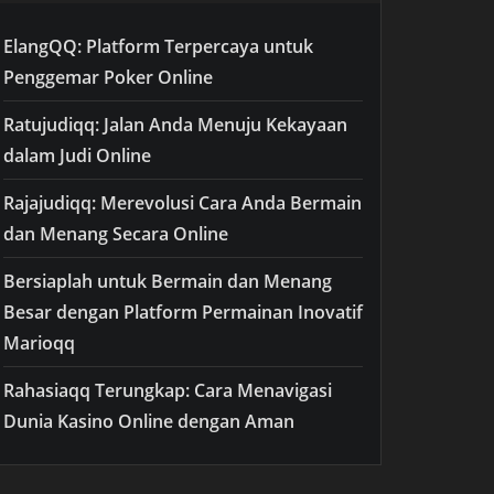
ElangQQ: Platform Terpercaya untuk
Penggemar Poker Online
Ratujudiqq: Jalan Anda Menuju Kekayaan
dalam Judi Online
Rajajudiqq: Merevolusi Cara Anda Bermain
dan Menang Secara Online
Bersiaplah untuk Bermain dan Menang
Besar dengan Platform Permainan Inovatif
Marioqq
Rahasiaqq Terungkap: Cara Menavigasi
Dunia Kasino Online dengan Aman