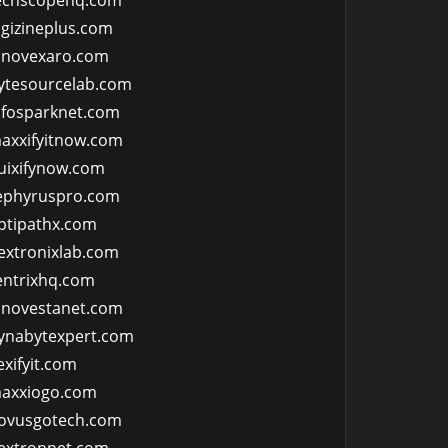
igizineplus.com
nnovexaro.com
ytesourcelab.com
nfosparknet.com
axxifyitnow.com
uixifynow.com
ephyruspro.com
ptipathx.com
extronixlab.com
entrixhq.com
nnovestanet.com
ynabytexpert.com
lexifyit.com
axxiogo.com
ovusgotech.com
extronnet.com