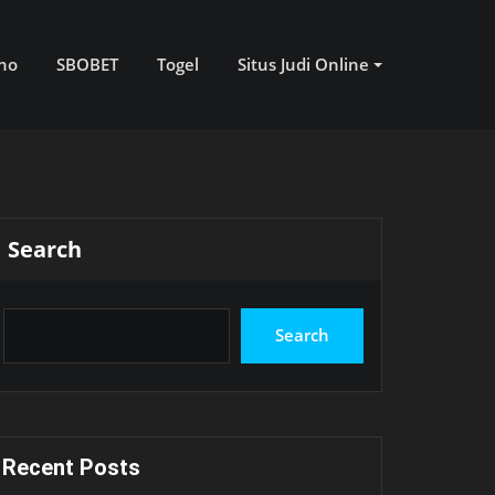
no
SBOBET
Togel
Situs Judi Online
Search
Search
Recent Posts