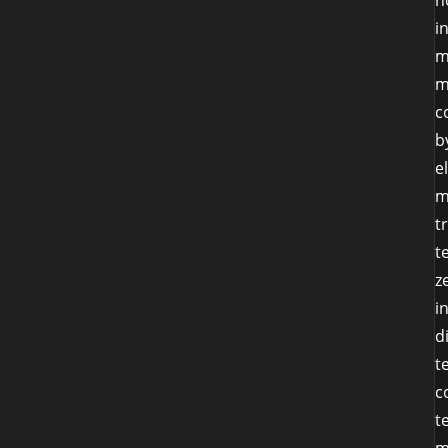
i
m
m
c
b
e
m
t
t
z
i
d
t
c
t
m