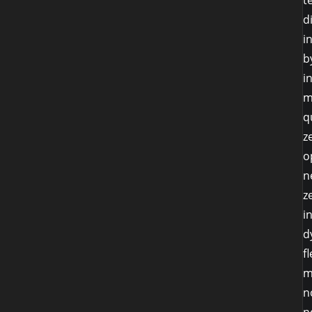
d
i
b
i
m
q
z
o
n
z
i
d
f
m
n
n