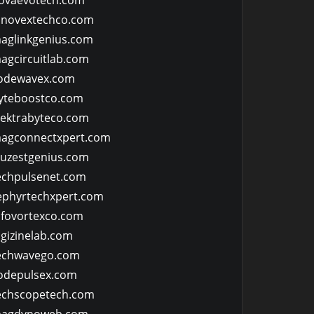
nnovextechco.com
aglinkgenius.com
agcircuitlab.com
odewavex.com
yteboostco.com
lektrabyteco.com
agconnectxpert.com
ruzestgenius.com
echpulsenet.com
ephyrtechxpert.com
nfovortexco.com
igizinelab.com
echwavego.com
odepulsex.com
echscopetech.com
agdynoweb.com