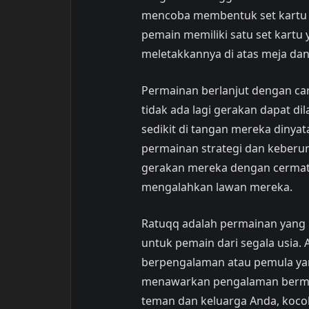
mencoba membentuk set kartu 
pemain memiliki satu set kart
meletakkannya di atas meja d
Permainan berlanjut dengan car
tidak ada lagi gerakan dapat dil
sedikit di tangan mereka diny
permainan strategi dan keber
gerakan mereka dengan cermat
mengalahkan lawan mereka.
Ratuqq adalah permainan yan
untuk pemain dari segala usia.
berpengalaman atau pemula yan
menawarkan pengalaman bermai
teman dan keluarga Anda, koco