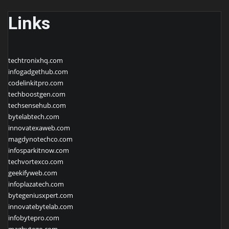
Links
techtronixhq.com
infogadgethub.com
codelinkitpro.com
techboostgen.com
techsensehub.com
bytelabtech.com
innovatexaweb.com
magdynotechco.com
infosparkitnow.com
techvortexco.com
geekifyweb.com
infoplazatech.com
bytegeniusxpert.com
innovatebytelab.com
infobytepro.com