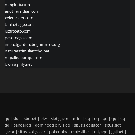
nungkub.com
anotherindian.com
xylemcider.com
taniaetiago.com
juzfitketo.com
pasomaga.com
impactgardencbdgummies.org
naturesstimulantcbd.net
nopalinaeuropa.com
biomagnify.net
qq
|
slot
|
sbobet
|
pkv
|
slot gacor hari ini
|
qq
|
qq
|
qq
|
qq
|
qq
|
qq
|
bandarqq
|
dominoqq pkv
|
qq
|
situs slot gacor
|
situs slot
gacor
|
situs slot gacor
|
poker pkv
|
majestibet
|
miyaqq
|
gajibet
|