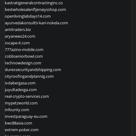
kastratigeneralcontractinginc.co
bestwholesalenfljerseysshop.com
openlivinglabdays14.com
ayurvedakonsultti-kari-nokela.com
antitraders.biz
aryanews24.com
xscape-it.com
777azino-mobile.com
cobbseniorbowl.com
technowdesign.com
durexsecurityandshipping.com
cityroofingandplannig.com
ivdabergasa.com
juyultadesga.com
real-crypto-services.com
mypetzworld.com
infounty.com
investparaguay-eu.com
bwc88asia.com
extrem-poker.com