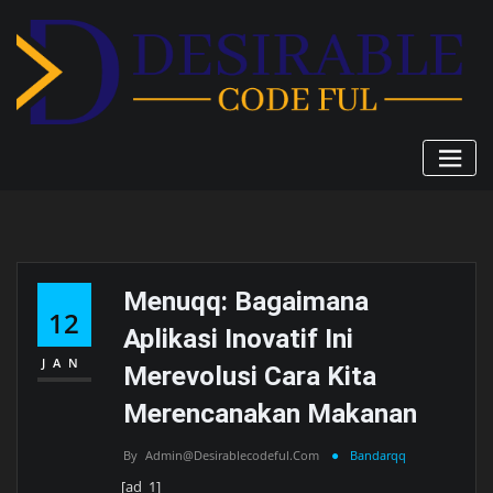
Skip
to
content
Menuqq: Bagaimana
12
Aplikasi Inovatif Ini
JAN
Merevolusi Cara Kita
Merencanakan Makanan
By
Admin@desirablecodeful.com
Bandarqq
[ad_1]