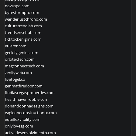
novusgo.com
bytestormpro.com
wanderlustchrono.com
culturetrendlab.com
trendsensehub.com
ticktockenigma.com
eulerxr.com
geekifygenius.com
orbitextech.com
magconnecttech.com
zenifyweb.com
livetogel.co
genmatfiredoor.com
findlascegasproperties.com
healthhavenrobbie.com
donanddonnadesigns.com
eagleoneconstructiontx.com
equiflexvitality.com
onlylovesg.com
activedesenvolvimento.com