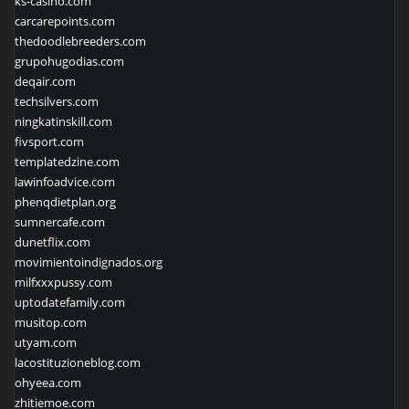
ks-casino.com
carcarepoints.com
thedoodlebreeders.com
grupohugodias.com
deqair.com
techsilvers.com
ningkatinskill.com
fivsport.com
templatedzine.com
lawinfoadvice.com
phenqdietplan.org
sumnercafe.com
dunetflix.com
movimientoindignados.org
milfxxxpussy.com
uptodatefamily.com
musitop.com
utyam.com
lacostituzioneblog.com
ohyeea.com
zhitiemoe.com