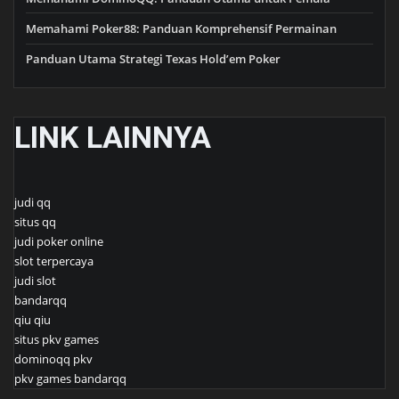
Memahami Poker88: Panduan Komprehensif Permainan
Panduan Utama Strategi Texas Hold’em Poker
LINK LAINNYA
judi qq
situs qq
judi poker online
slot terpercaya
judi slot
bandarqq
qiu qiu
situs pkv games
dominoqq pkv
pkv games bandarqq