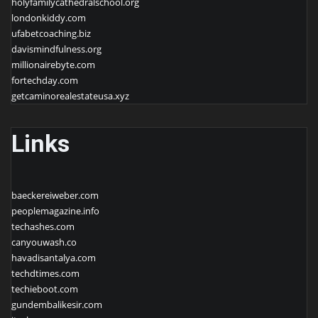
holyfamilycathedralschool.org
londonkiddy.com
ufabetcoaching.biz
davismindfulness.org
millionairebyte.com
fortechday.com
getcaminorealestateusa.xyz
Links
baeckereiweber.com
peoplemagazine.info
techashes.com
canyouwash.co
havadisantalya.com
techdtimes.com
techieboot.com
gundembalikesir.com