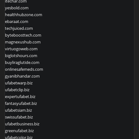
itechar.com
yesbold.com
healthhubzone.com
ebaraat.com
techjuiced.com
byteboosttech.com
magnexushub.com
virtuogoweb.com
biglotshours.com
buyliraglutide.com
onlinesafemeds.com
gyanibhandar.com
ufabetwarp.biz
ufabetclip.biz
expertufabet.biz
fantasyufabet.biz
ufabetsiam.biz
swissufabet.biz
ufabetbusiness.biz
greenufabet.biz
ufabetcolor.biz