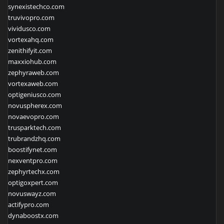
synexistechco.com
truvivopro.com
vividusco.com
vortexahq.com
zenithifyit.com
maxxiohub.com
zephyraweb.com
vortexaweb.com
optigeniusco.com
novuspherex.com
novaevopro.com
trusparktech.com
trubrandzhq.com
boostifynet.com
nexventpro.com
zephyrtechx.com
optigoxpert.com
novuswayz.com
actifypro.com
dynaboostx.com