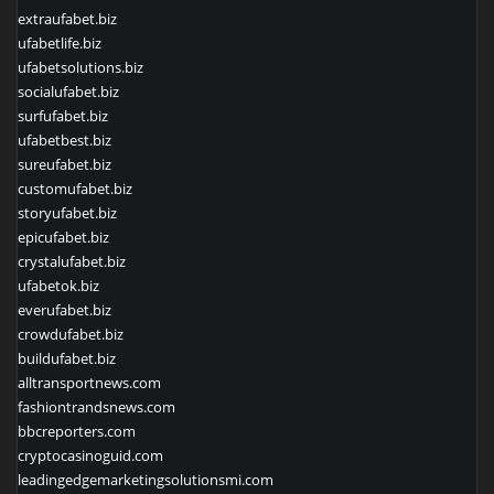
extraufabet.biz
ufabetlife.biz
ufabetsolutions.biz
socialufabet.biz
surfufabet.biz
ufabetbest.biz
sureufabet.biz
customufabet.biz
storyufabet.biz
epicufabet.biz
crystalufabet.biz
ufabetok.biz
everufabet.biz
crowdufabet.biz
buildufabet.biz
alltransportnews.com
fashiontrandsnews.com
bbcreporters.com
cryptocasinoguid.com
leadingedgemarketingsolutionsmi.com