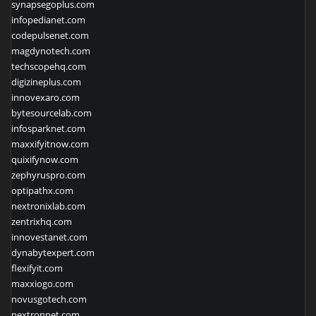
synapsegoplus.com
infopedianet.com
codepulsenet.com
magdynotech.com
techscopehq.com
digizineplus.com
innovexaro.com
bytesourcelab.com
infosparknet.com
maxxifyitnow.com
quixifynow.com
zephyruspro.com
optipathx.com
nextronixlab.com
zentrixhq.com
innovestanet.com
dynabytexpert.com
flexifyit.com
maxxiogo.com
novusgotech.com
nextronnet.com