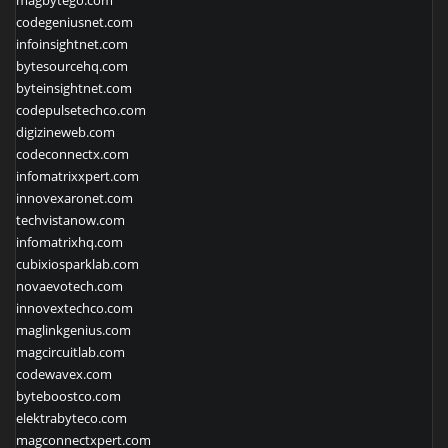
magbytego.com
codegeniusnet.com
infoinsightnet.com
bytesourcehq.com
byteinsightnet.com
codepulsetechco.com
digizineweb.com
codeconnectx.com
infomatrixxpert.com
innovexaronet.com
techvistanow.com
infomatrixhq.com
cubixiosparklab.com
novaevotech.com
innovextechco.com
maglinkgenius.com
magcircuitlab.com
codewavex.com
byteboostco.com
elektrabyteco.com
magconnectxpert.com