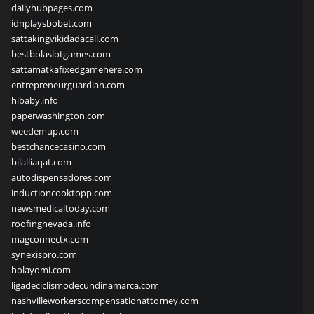
dailyhubpages.com
idnplaysbobet.com
sattakingvikidadacall.com
bestbolaslotgames.com
sattamatkafixedgamehere.com
entrepreneurguardian.com
hibaby.info
paperwashington.com
weedemup.com
bestchancecasino.com
bilalliaqat.com
autodispensadores.com
inductioncooktopp.com
newsmedicaltoday.com
roofingnevada.info
magconnectx.com
synexispro.com
holayomi.com
ligadeciclismodecundinamarca.com
nashvilleworkerscompensationattorney.com