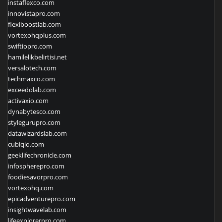
instaflexco.com
innovistapro.com
flexiboostlab.com
vortexohqplus.com
swiftiopro.com
hamilelikbelirtisi.net
versalotech.com
techmaxco.com
exceedolab.com
activaxio.com
dynabytesco.com
stylegurupro.com
datawizardslab.com
cubiqio.com
geeklifechronicle.com
infospherepro.com
foodiesavorpro.com
vortexohq.com
epicadventurepro.com
insightwavelab.com
lifeexplorerpro.com