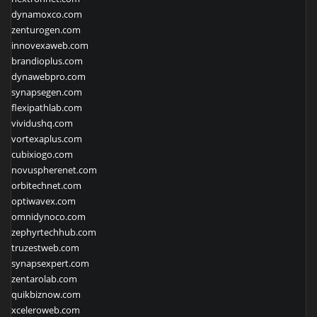
dynamoxco.com
zenturogen.com
innovexaweb.com
brandioplus.com
dynawebpro.com
synapsegen.com
flexipathlab.com
vividushq.com
vortexaplus.com
cubixiogo.com
novuspherenet.com
orbitechnet.com
optiwavex.com
omnidynoco.com
zephyrtechhub.com
truzestweb.com
synapsexpert.com
zentarolab.com
quikbiznow.com
xceleroweb.com