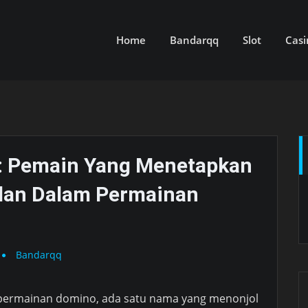
Home
Bandarqq
Slot
Casi
 Pemain Yang Menetapkan
lan Dalam Permainan
Bandarqq
a permainan domino, ada satu nama yang menonjol