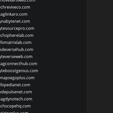
echreviveco.com
aglinkaro.com
ynabytenet.com
ytesourcepro.com
echspherelab.com
nfomatrixlab.com
odeversehub.com
yteverseweb.com
agconnecthub.com
yteboostgenius.com
ynapsegoplus.com
nfopedianet.com
odepulsenet.com
agdynotech.com
echscopehq.com
igizineplus.com