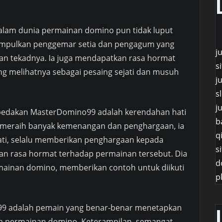
lam dunia permainan domino pun tidak luput
gumpulkan penggemar setia dan pengagum yang
j
 dan tekadnya. Ia juga mendapatkan rasa hormat
s
ng melihatnya sebagai pesaing sejati dan musuh
j
s
j
bedakan MasterDomino99 adalah kerendahan hati
b
a meraih banyak kemenangan dan penghargaan, ia
q
ati, selalu memberikan penghargaan kepada
s
n rasa hormat terhadap permainan tersebut. Dia
d
rmainan domino, memberikan contoh untuk diikuti
p
9 adalah pemain yang benar-benar menetapkan
a permainan domino. Keterampilan, semangat,