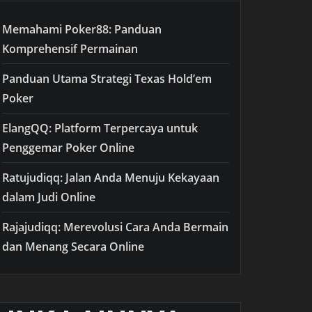
Memahami Poker88: Panduan
Komprehensif Permainan
Panduan Utama Strategi Texas Hold’em
Poker
ElangQQ: Platform Terpercaya untuk
Penggemar Poker Online
Ratujudiqq: Jalan Anda Menuju Kekayaan
dalam Judi Online
Rajajudiqq: Merevolusi Cara Anda Bermain
dan Menang Secara Online