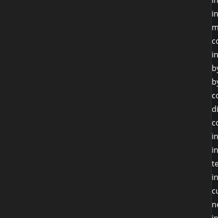
i
m
c
i
b
b
c
d
c
i
i
t
i
c
n
i