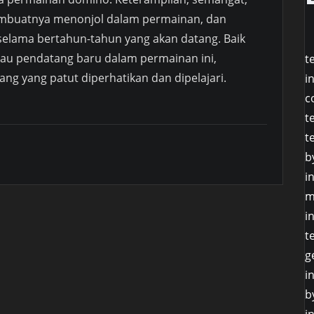
membuatnya menonjol dalam permainan, dan
selama bertahun-tahun yang akan datang. Baik
u pendatang baru dalam permainan ini,
t
g yang patut diperhatikan dan dipelajari.
i
c
t
t
b
i
m
i
t
g
i
b
i