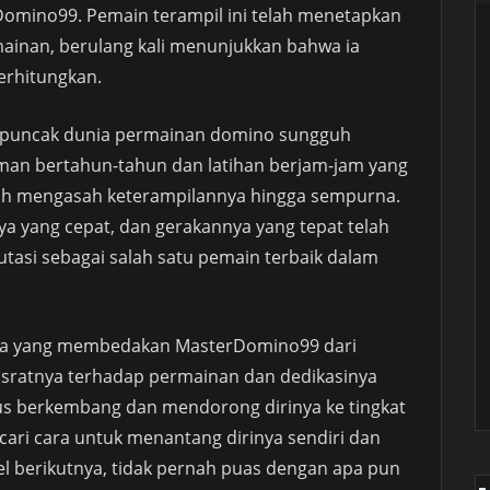
Domino99. Pemain terampil ini telah menetapkan
ainan, berulang kali menunjukkan bahwa ia
erhitungkan.
 puncak dunia permainan domino sungguh
an bertahun-tahun dan latihan berjam-jam yang
elah mengasah keterampilannya hingga sempurna.
nya yang cepat, dan gerakannya yang tepat telah
si sebagai salah satu pemain terbaik dalam
ya yang membedakan MasterDomino99 dari
hasratnya terhadap permainan dan dedikasinya
us berkembang dan mendorong dirinya ke tingkat
ncari cara untuk menantang dirinya sendiri dan
 berikutnya, tidak pernah puas dengan apa pun